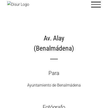
Saltar
al
contenido
Av. Alay
(Benalmádena)
Para
Ayuntamiento de Benalmádena
Fotógrafo